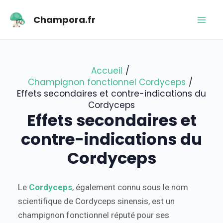
Aller
Navigation
Mai
Champora.fr
au
des
Men
contenu
articles
Accueil
Champignon fonctionnel Cordyceps
Effets secondaires et contre-indications du
Cordyceps
Effets secondaires et
contre-indications du
Cordyceps
Le
Cordyceps
, également connu sous le nom
scientifique de Cordyceps sinensis, est un
champignon fonctionnel réputé pour ses