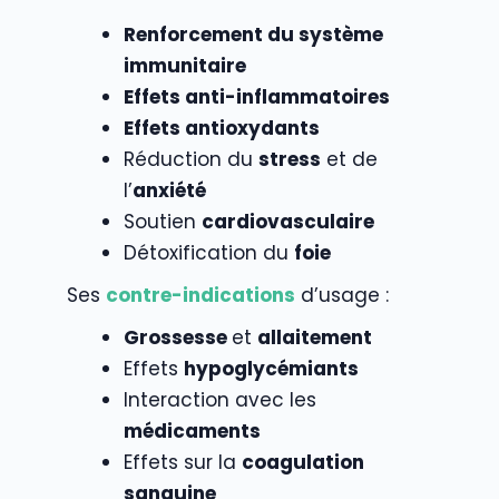
Renforcement du système
immunitaire
Effets anti-inflammatoires
Effets antioxydants
Réduction du
stress
et de
l’
anxiété
Soutien
cardiovasculaire
Détoxification du
foie
Ses
contre-indications
d’usage :
Grossesse
et
allaitement
Effets
hypoglycémiants
Interaction avec les
médicaments
Effets sur la
coagulation
sanguine