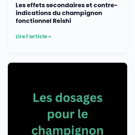
Les effets secondaires et contre-
indications du champignon
fonctionnel Reishi
Lire l’article »
Les
différents
dosages
du
champignon
fonctionnel
Reishi