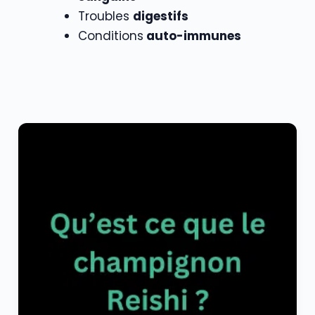
Troubles
digestifs
Conditions
auto-immunes
Qu’est-
ce
que
le
champignon
fonctionnel
Reishi