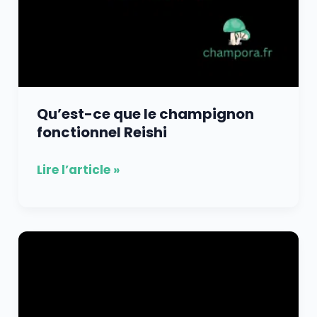
Qu’est-ce que le champignon
fonctionnel Reishi
Lire l’article »
Les
bienfaits
du
champignon