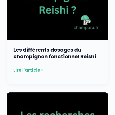
Les différents dosages du
champignon fonctionnel Reishi
Lire l’article »
Les
recherches
scientifiques