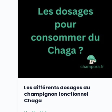
du
champignon
fonctionnel
Chaga
Les différents dosages du
champignon fonctionnel
Chaga