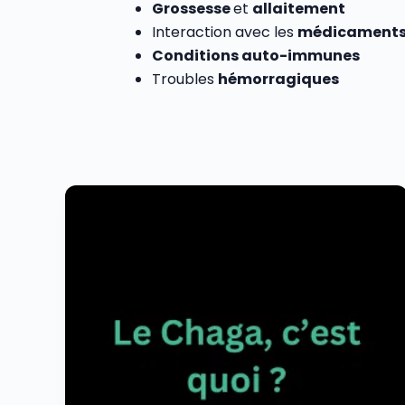
Grossesse
et
allaitement
Interaction avec les
médicament
Conditions auto-immunes
Troubles
hémorragiques
Qu’est-
ce
que
le
champignon
fonctionnel
Chaga