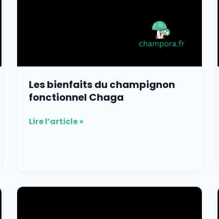
Les bienfaits du champignon
fonctionnel Chaga
Lire l’article »
Les
recherches
scientifiques