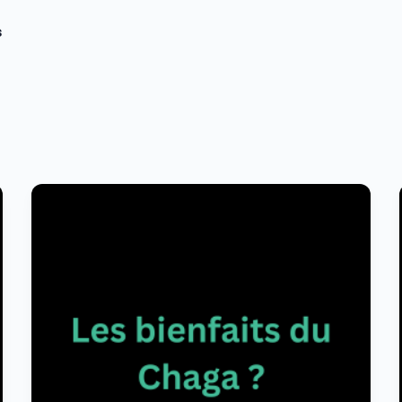
s
Les
bienfaits
du
champignon
fonctionnel
Chaga