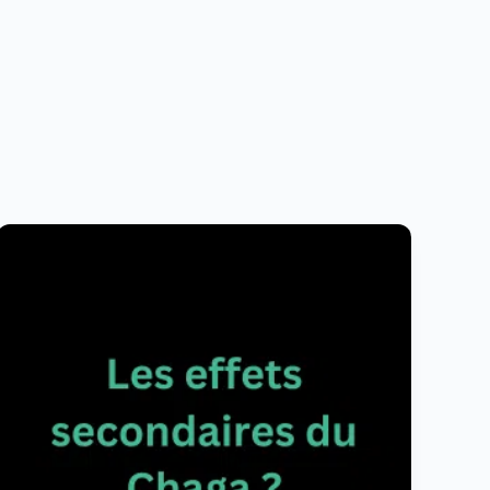
Les
effets
secondaires
et
contre-
indications
du
champignon
fonctionnel