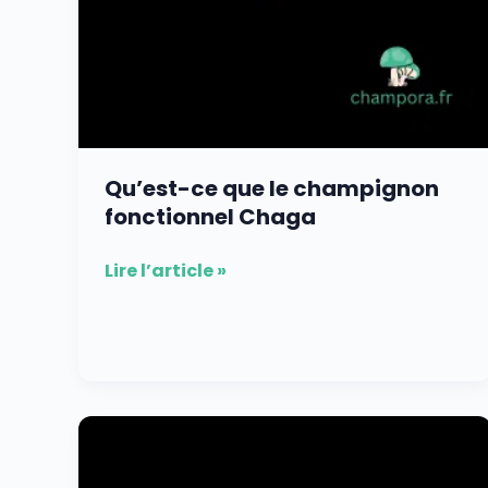
Qu’est-ce que le champignon
fonctionnel Chaga
Lire l’article »
Les
différents
dosages