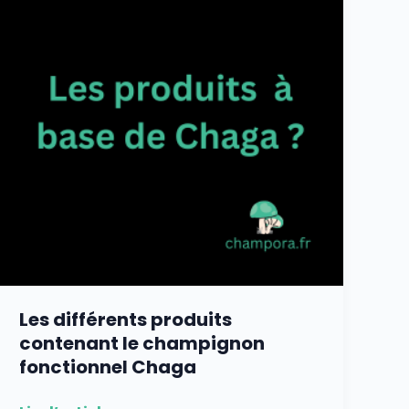
contenant
le
champignon
fonctionnel
Chaga
Les différents produits
contenant le champignon
fonctionnel Chaga