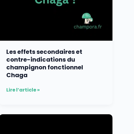
Chaga
Les effets secondaires et
contre-indications du
champignon fonctionnel
Chaga
Lire l’article »
Les
différents
produits