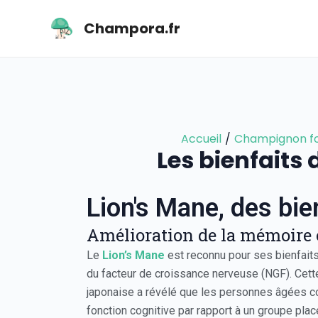
Aller
Navigation
au
des
Champora.fr
contenu
articles
Accueil
Champignon fon
Les bienfaits
Lion's Mane, des bie
Amélioration de la mémoire e
Le
Lion’s Mane
est reconnu pour ses bienfaits
du facteur de croissance nerveuse (NGF). Cette
japonaise a révélé que les personnes âgées
fonction cognitive par rapport à un groupe plac