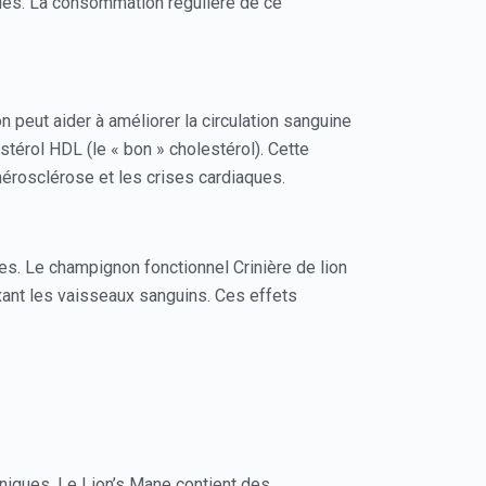
ues. La consommation régulière de ce
peut aider à améliorer la circulation sanguine
térol HDL (le « bon » cholestérol). Cette
thérosclérose et les crises cardiaques.
res. Le champignon fonctionnel Crinière de lion
axant les vaisseaux sanguins. Ces effets
niques. Le Lion’s Mane contient des