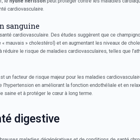
f, le
hydne hérisson
peut protéger contre les maladies cardiaq
té cardiovasculaire.
on sanguine
santé cardiovasculaire. Des études suggèrent que ce champignon 
e « mauvais » cholestérol) et en augmentant les niveaux de choles
 à réduire le risque de maladies cardiovasculaires, telles que l’a
est un facteur de risque majeur pour les maladies cardiovasculai
e l’hypertension en améliorant la fonction endothéliale et en rel
le saine et à protéger le cœur à long terme.
nté digestive
ombreuses maladies dégénératives et de conditions de santé chro