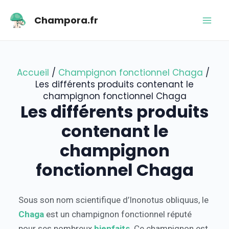
Aller
Navigation
Mai
Champora.fr
au
des
Men
contenu
articles
Accueil
Champignon fonctionnel Chaga
Les différents produits contenant le
champignon fonctionnel Chaga
Les différents produits
contenant le
champignon
fonctionnel Chaga
Sous son nom scientifique d’Inonotus obliquus, le
Chaga
est un champignon fonctionnel réputé
pour ses nombreux
bienfaits
. Ce champignon est