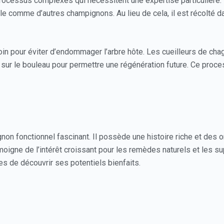
processus complexes qui nécessitent une expertise particulière. E
le comme d’autres champignons. Au lieu de cela, il est récolté da
soin pour éviter d’endommager l’arbre hôte. Les cueilleurs de c
aga sur le bouleau pour permettre une régénération future. Ce proc
non fonctionnel fascinant. Il possède une histoire riche et des 
moigne de l’intérêt croissant pour les remèdes naturels et les s
s de découvrir ses potentiels bienfaits.