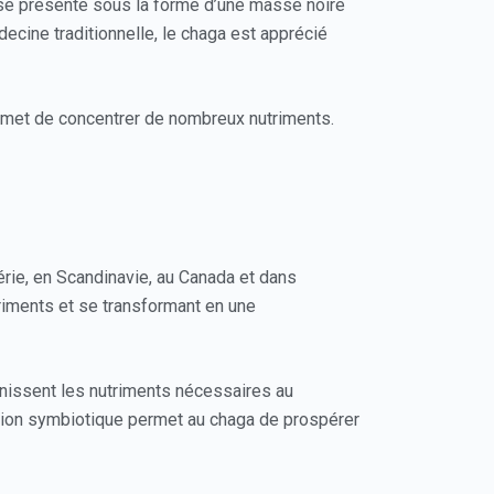
l se présente sous la forme d’une masse noire
édecine traditionnelle, le chaga est apprécié
ermet de concentrer de nombreux nutriments.
rie, en Scandinavie, au Canada et dans
riments et se transformant en une
rnissent les nutriments nécessaires au
ation symbiotique permet au chaga de prospérer