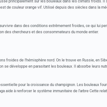
usse principalement sur les bouleaux dans les climats froids. I
 il est de couleur orange vif. Utilisé depuis des siècles dans la m
survivre dans des conditions extrêmement froides, ce qui lui p
ention des chercheurs et des consommateurs du monde entier.
ns froides de l’hémisphère nord. On le trouve en Russie, en Sibé
n se développe en parasitant les bouleaux. Il absorbe leurs nut
essentielle pour la croissance du champignon. Les bouleaux fou
ga aide à renforcer le système immunitaire de l’arbre Cette rel